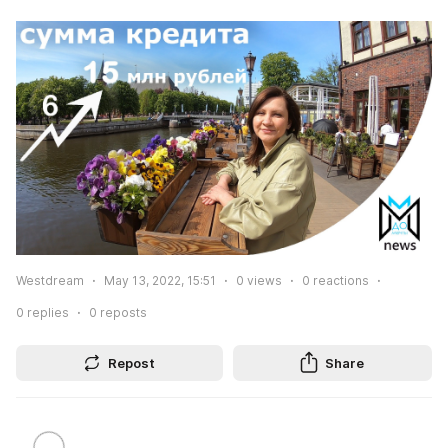
Westdream
May 13, 2022, 15:51
0
views
0
reactions
0
replies
0
reposts
Repost
Share