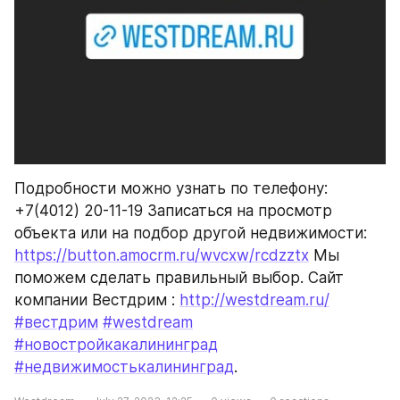
Подробности можно узнать по телефону: 
+7(4012) 20-11-19 Записаться на просмотр 
объекта или на подбор другой недвижимости: 
https://button.amocrm.ru/wvcxw/rcdzztx
 Мы 
поможем сделать правильный выбор. Сайт 
компании Вестдрим : 
http://westdream.ru/
#вестдрим
#westdream
#новостройкакалининград
#недвижимостькалининград
.