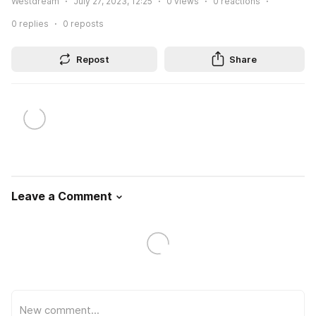
Westdream
July 27, 2023, 12:25
0
views
0
reactions
0
replies
0
reposts
Repost
Share
Leave a Comment