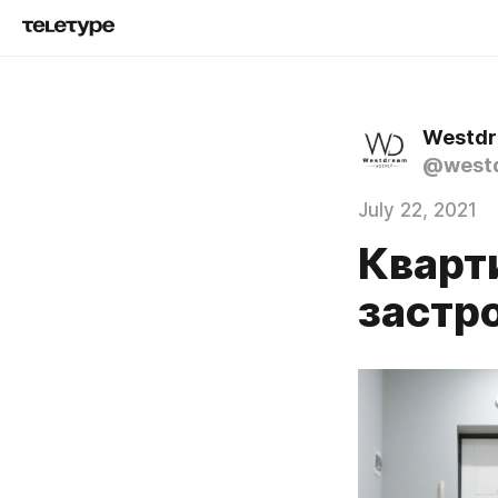
Westd
@west
July 22, 2021
Кварт
застр