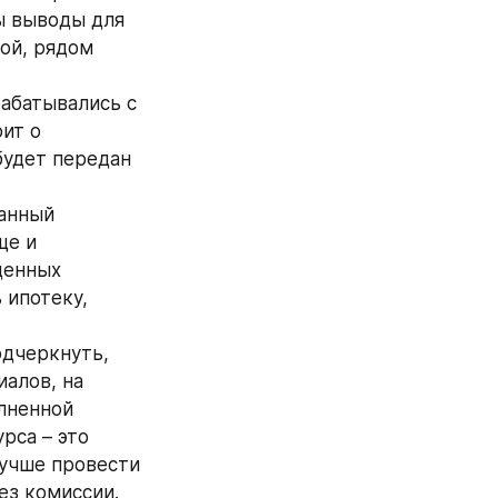
ы выводы для 
й, рядом 
абатывались с 
ит о 
удет передан 
анный 
е и 
енных 
ипотеку, 
дчеркнуть, 
алов, на 
лненной 
са – это 
лучше провести 
ез комиссии.