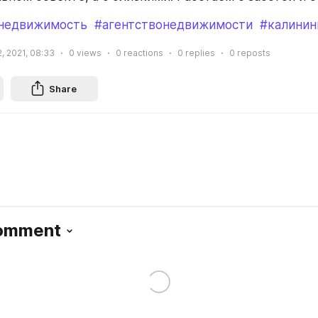
недвижимость
#агентствонедвижимости
#калинин
2, 2021, 08:33
0
views
0
reactions
0
replies
0
reposts
Share
Comment