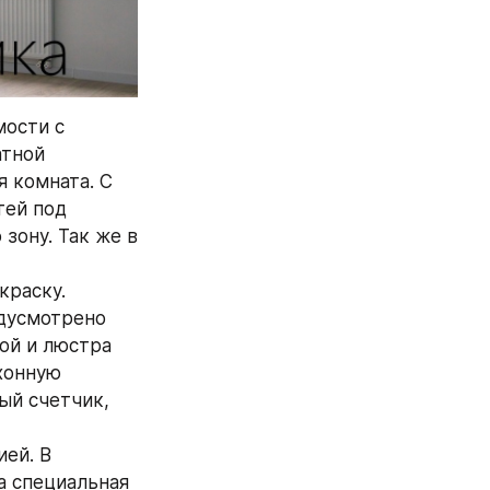
ости с 
тной 
 комната. С 
ей под 
ону. Так же в 
раску. 
дусмотрено 
ой и люстра 
онную 
й счетчик, 
ей. В 
 специальная 