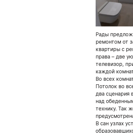
Рады предложи
ремонтом от з
квартиры с рем
права – две у
телевизор, пр
каждой комнат
Во всех комнат
Потолок во вс
два сценария 
над обеденным
технику. Так 
предусмотрена
В сан узлах ус
образовавшихс