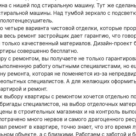
ина с нишей под стиральную машину. Тут же сделан
тиральной машины. Над тумбой зеркало с подсветко
 полотенцесушитель.
 четыре варианта чистовой отделки, которые прор
а весь ремонт застройщик дает гарантию, что говор
 только качественный материалов. Дизайн-проект б
ртиры совершенно бесплатно.
ру с ремонтом, вы получаете не только гарантиров
выполненную работу опытными специалистами, но ещ
ну ремонта, которая не поменяется из-за непредвид
неопытных специалистов. А для желающих оформить 
вартирой и ремонт.
к выбору квартиры с ремонтом хочется отдельно по
 бригады специалистов, на выбор отделочных матери
цены в строительных магазинах и на контроль выпо
потрачено много нервов и самого драгоценного ресур
ал ремонт в квартире, точно знает, что это время 
ьном объекте, а с близкими. Работаем с заботой и б