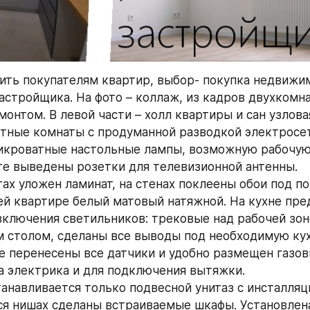
ть покупателям квартир, выбор- покупка недвижим
астройщика. На фото – коллаж, из кадров двухкомна
онтом. В левой части – холл квартиры и сан узловая
ютные комнаты с продуманной разводкой электросет
икроватные настольные лампы, возможную рабочую з
е выведены розетки для телевизионной антенны.
ах уложен ламинат, на стенах поклеены обои под пок
ей квартире белый матовый натяжной. На кухне пре
включения светильников: трековые над рабочей зон
 столом, сделаны все выводы под необходимую кух
же перенесены все датчики и удобно размещен газовы
 электрика и для подключения вытяжки.
танавливается только подвесной унитаз с инсталляци
я нишах сделаны встраиваемые шкафы. Установлена