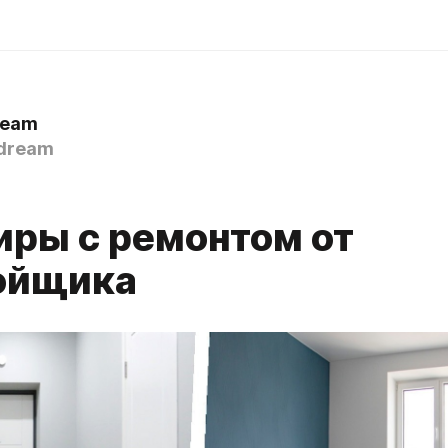
ream
dream
иры с ремонтом от
ойщика