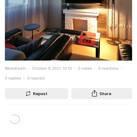
Westdream
October 6, 2021, 10:10
0
views
0
reactions
0
replies
0
reposts
Repost
Share